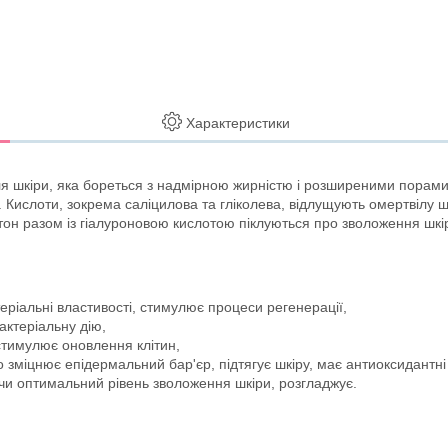
Характеристики
ля шкіри, яка бореться з надмірною жирністю і розширеними порами.
ю. Кислоти, зокрема саліцилова та гліколева, відлущують омертвілу
он разом із гіалуроновою кислотою піклуються про зволоження шкір
теріальні властивості, стимулює процеси регенерації,
актеріальну дію,
 стимулює оновлення клітин,
 зміцнює епідермальний бар'єр, підтягує шкіру, має антиоксидантні 
уючи оптимальний рівень зволоження шкіри, розгладжує.