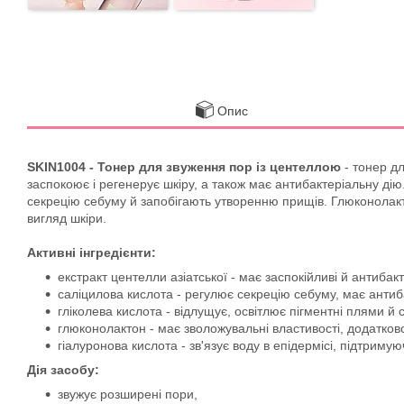
Опис
SKIN1004 - Тонер для звуження пор із центеллою
- тонер д
заспокоює і регенерує шкіру, а також має антибактеріальну ді
секрецію себуму й запобігають утворенню прищів. Глюконолакт
вигляд шкіри.
Активні інгредієнти:
екстракт центелли азіатської - має заспокійливі й антибак
саліцилова кислота - регулює секрецію себуму, має антиб
гліколева кислота - відлущує, освітлює пігментні плями й
глюконолактон - має зволожувальні властивості, додатково
гіалуронова кислота - зв'язує воду в епідермісі, підтрим
Дія засобу:
звужує розширені пори,