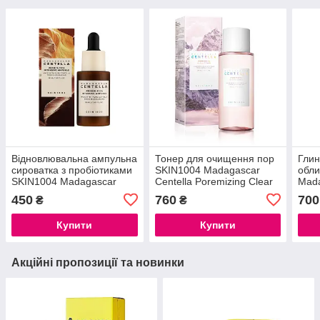
Відновлювальна ампульна
Тонер для очищення пор
Глин
сироватка з пробіотиками
SKIN1004 Madagascar
обли
SKIN1004 Madagascar
Centella Poremizing Clear
Mada
Centella Probio-Cica
Toner, 210 мл
Pore
450
760
700
₴
₴
Intensive Ampoule 30ml
Stic
Купити
Купити
Акційні пропозиції та новинки