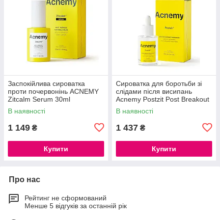
Заспокійлива сироватка
Сироватка для боротьби зі
проти почервонінь ACNEMY
слідами після висипань
Zitcalm Serum 30ml
Acnemy Postzit Post Breakout
Treatment 30ml
В наявності
В наявності
1 149
1 437
₴
₴
Купити
Купити
Про нас
Рейтинг не сформований
Менше 5 відгуків за останній рік