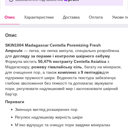
Опис
Характеристики
Доставка
Оплата
Умови п
Опис
SKIN1004 Madagascar Centella Poremizing Fresh
Ampoule
— легка, не липка ампула, спеціально розроблена
для
догляду за порами і контролю шкірного себуму
.
Формула містить
50,47% екстракту Centella Asiatica
з
Мадагаскару,
рожеву гімалайську сіль
, багату на мінерали,
для очищення пор, а також
комплекс з 9 пептидів
для
підтримки пружності шкіри. Водяниста текстура забезпечує
глибоке зволоження без тяжкості та допомагає звужувати
пори, регулювати надлишковий жир і заспокоювати шкірний
бар’єр.
Переваги
Зменшує вигляд розширених пор
Регулює надлишкову жирність шкіри
М’яко відлущує та очищує пори завдяки мінералах