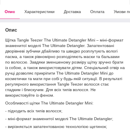
Опис
Характеристики
Доставка
Оплата
Умови п
Опис
Щітка Tangle Teezer The Ultimate Detangler Mini – міні-формат
знаменитої моделі The Ultimate Detangler. Запатентовані
дворівневі зубчики дбайливо та швидко розплутують вологі
пасма, а також рівномірно розподіляють маски та бальзами
по волоссю. Завдяки зменшеному розміру щітку зручно брати
із собою, а також використовувати дітям. Спеціальний отвір на
ручці дозволяє прикріпити The Ultimate Detangler Mini до
косметички та мати при собі у будь-якій ситуації. В результаті
регулярного використання Tangle Teezer волосся стає
гладким і блискучим. Для всіх типів волосся. Не
використовуйте із феном.
Особливості щітки The Ultimate Detangler Mini:
- підх
одить всіх типів волосся;
- міні-формат знаменитої моделі The Ultimate Detangler;
- вирізняється запатентованою технологією щетинок;