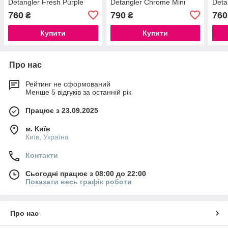
Detangler Fresh Purple
Detangler Chrome Mini
Deta
Devil Wears Prada Red
760
790
760
₴
₴
Купити
Купити
Про нас
Рейтинг не сформований
Менше 5 відгуків за останній рік
Працює з 23.09.2025
м. Київ
Київ, Україна
Контакти
Сьогодні працює з 08:00 до 22:00
Показати весь графік роботи
Про нас