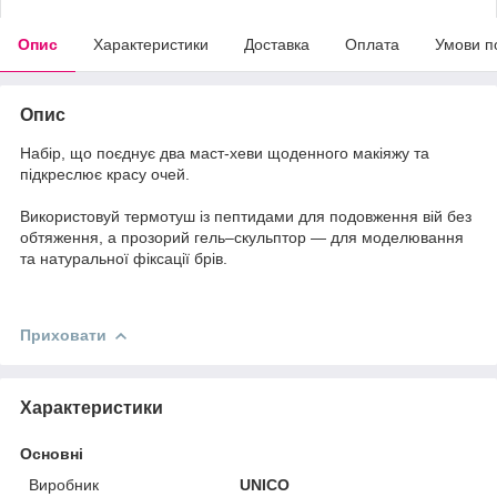
Опис
Характеристики
Доставка
Оплата
Умови п
Опис
Набір, що поєднує два маст-хеви щоденного макіяжу та
підкреслює красу очей.
Використовуй термотуш із пептидами для подовження вій без
обтяження, а прозорий гель–скульптор — для моделювання
та натуральної фіксації брів.
Приховати
Характеристики
Основні
Виробник
UNICO