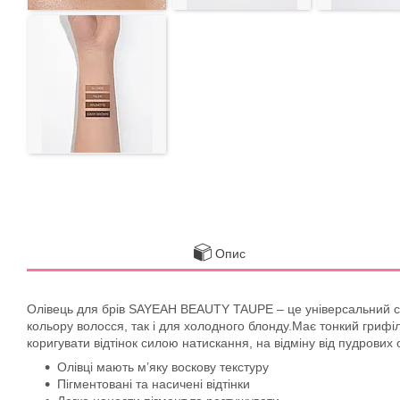
Опис
Олівець для брів SAYEAH BEAUTY TAUPE – це універсальний сірув
кольору волосся, так і для холодного блонду.Має тонкий гриф
коригувати відтінок силою натискання, на відміну від пудрових
Олівці мають мʼяку воскову текстуру
Пігментовані та насичені відтінки