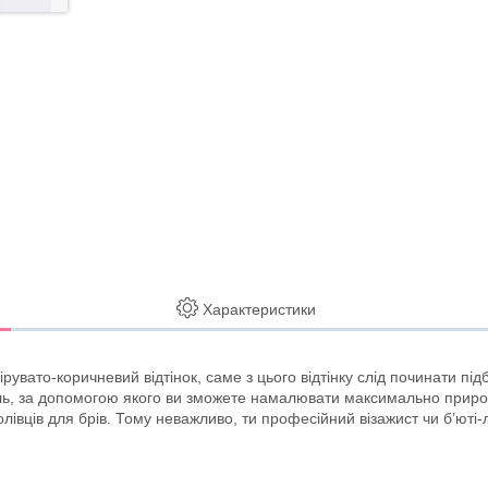
Характеристики
ато-коричневий відтінок, саме з цього відтінку слід починати підбі
іль, за допомогою якого ви зможете намалювати максимально природн
 олівців для брів. Тому неважливо, ти професійний візажист чи б’ют