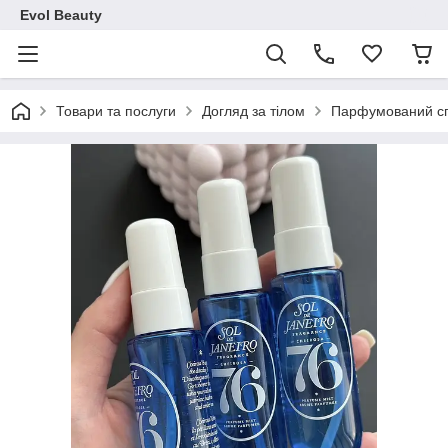
Evol Beauty
Товари та послуги
Догляд за тілом
Парфумований спре