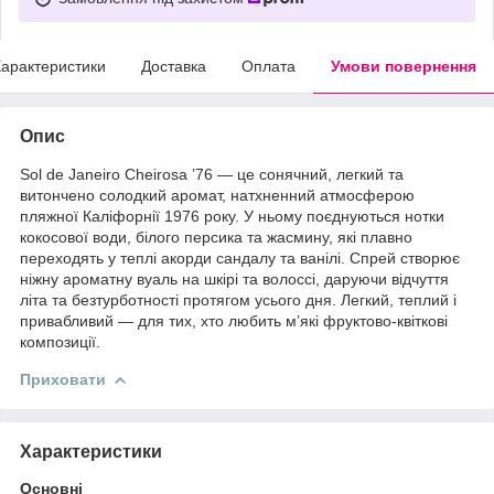
арактеристики
Доставка
Оплата
Умови повернення
Опис
Sol de Janeiro Cheirosa ’76 — це сонячний, легкий та
витончено солодкий аромат, натхненний атмосферою
пляжної Каліфорнії 1976 року. У ньому поєднуються нотки
кокосової води, білого персика та жасмину, які плавно
переходять у теплі акорди сандалу та ванілі. Спрей створює
ніжну ароматну вуаль на шкірі та волоссі, даруючи відчуття
літа та безтурботності протягом усього дня. Легкий, теплий і
привабливий — для тих, хто любить м’які фруктово-квіткові
композиції.
Приховати
Характеристики
Основні