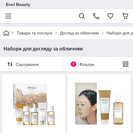
Evol Beauty
Товари та послуги
Догляд за обличчям
Набори для д
Набори для догляду за обличчям
Сортування
0
Фільтри