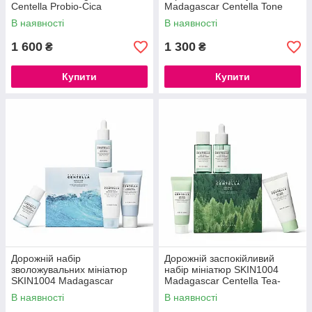
Centella Probio-Cica
Madagascar Centella Tone
Nourishing Set (f/ser/50 мл+
Brightening Travel Kit
В наявності
В наявності
f/cr/50 мл)
(20ml+30ml+30ml+30ml)
1 600
1 300
₴
₴
Купити
Купити
Дорожній набір
Дорожній заспокійливий
зволожувальних мініатюр
набір мініатюр SKIN1004
SKIN1004 Madagascar
Madagascar Centella Tea-
Centella Hyalu-Cica Travel Kit
Trica Travel Kit
В наявності
В наявності
(30ml+30ml+30ml+30ml)
(20ml+30ml+30ml+30ml)