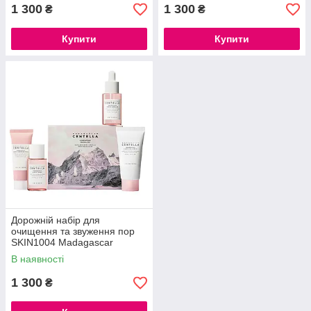
1 300
1 300
₴
₴
Купити
Купити
Дорожній набір для
очищення та звуження пор
SKIN1004 Madagascar
Centella Poremizing Travel Kit
В наявності
(20ml+30ml+30ml+30ml)
1 300
₴