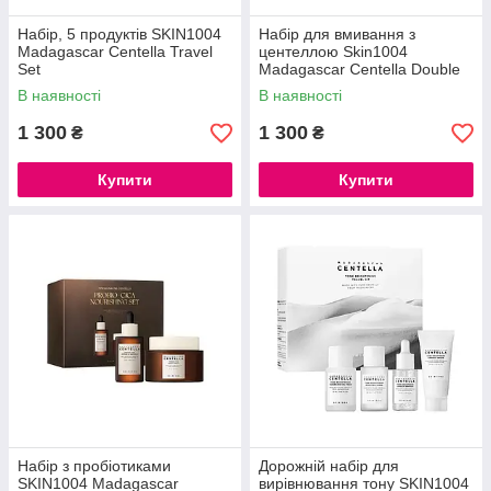
Набір, 5 продуктів SKIN1004
Набір для вмивання з
Madagascar Centella Travel
центеллою Skin1004
Set
Madagascar Centella Double
Cleansing Duo (foam/150 мл +
В наявності
В наявності
oil/200 мл)
1 300
1 300
₴
₴
Купити
Купити
Набір з пробіотиками
Дорожній набір для
SKIN1004 Madagascar
вирівнювання тону SKIN1004