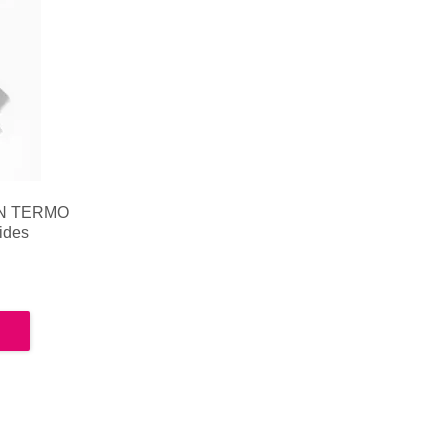
N TERMO
ides